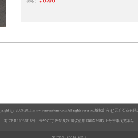
￥
价格：
©
©
yright
2009-2011,www.
vensenstone.com
,All rights reserved版权所有
元升石业有限
闽ICP备16025818号
未经许可 严禁复制 建议使用1366X768以上分辨率浏览本站