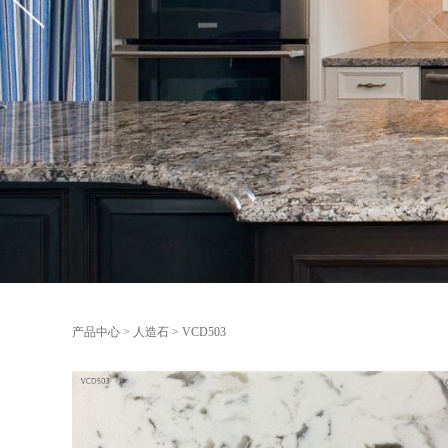
产品中心
>
人造石
>
VCD503
VCD503