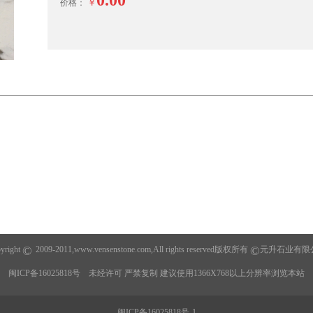
￥
价格：
©
©
yright
2009-2011,www.
vensenstone.com
,All rights reserved版权所有
元升石业有限
闽ICP备16025818号
未经许可 严禁复制 建议使用1366X768以上分辨率浏览本站
闽ICP备16025818号-1