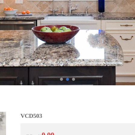
VCD503
0.00