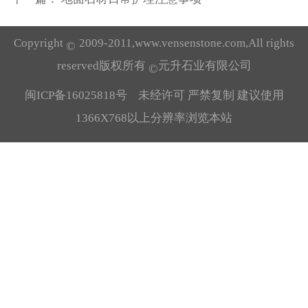
Copyright
2009-2011,www.
vensenstone.com
,All rights
©
reserved版权所有
元升石业有限公司
©
闽ICP备16025818号
未经许可 严禁复制 建议使用
1366X768以上分辨率浏览本站